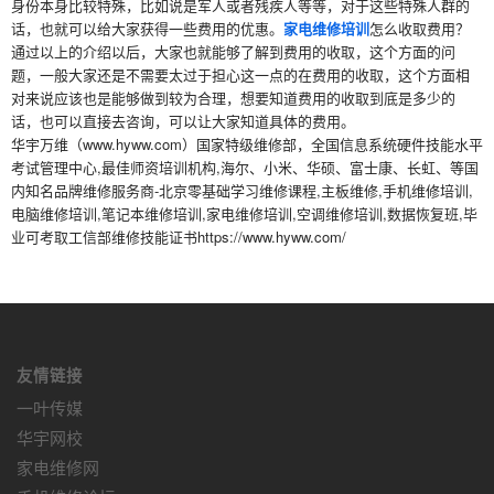
身份本身比较特殊，比如说是军人或者残疾人等等，对于这些特殊人群的
话，也就可以给大家获得一些费用的优惠。
家电维修培训
怎么收取费用？
通过以上的介绍以后，大家也就能够了解到费用的收取，这个方面的问
题，一般大家还是不需要太过于担心这一点的在费用的收取，这个方面相
对来说应该也是能够做到较为合理，想要知道费用的收取到底是多少的
话，也可以直接去咨询，可以让大家知道具体的费用。
华宇万维（www.hyww.com）国家特级维修部，全国信息系统硬件技能水平
考试管理中心,最佳师资培训机构,海尔、小米、华硕、富士康、长虹、等国
内知名品牌维修服务商-北京零基础学习维修课程,主板维修,手机维修培训,
电脑维修培训,笔记本维修培训,家电维修培训,空调维修培训,数据恢复班,毕
业可考取工信部维修技能证书https://www.hyww.com/
友情链接
一叶传媒
华宇网校
家电维修网