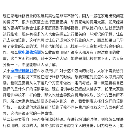
现在家电维修行业的发展其实也是非常不错的，因为一般在家电出现问题
的情况下，很少有家庭会选择直接更换，毕竟家电的费用太高，如果经常
性的更换可能也会让很多家庭感到不能够接受，所以最好的方法就是选择
进行维修，现在有很多的人也会选择去进行相关的一些知识的了解，让自
己去参加培训，这样也可以让自己成为这个行业的人才，而且如果自己学
会了专业的知识的话，其实也能够让自己找到一份工资相对比较良好的工
作。那么
家电维修培训
怎么收取费用呢？很多人都没有了解过费用的收
取，这个方面的问题，对于这一点大家可能也是我比较在意下面，给大家
分析一下，希望能够让大家了解。
关于
家电维修培训
怎么收取费用？对于这个方面的问题，大家不需要感到
困惑，一般情况下来说在进行维修的时候，想要知道到底怎么收取费用的
话，也就是需要从以下这几个方面来做出一定的考虑。第一就是要看自己
选择的是什么样的培训学校。现在培训学校已经越来越多了，如果大家选
择培训学校不一样的话，那么也就会导致在费用的收取，这个方面有所不
同，所以大家也就应该要多多关注到这一点，看看到底选择什么样的培训
学校，一般来说他就选择到了培训学校不同在费用的收取这个方面有所差
异，这也是很正常的一件事情。
第二就是要看自己是否身份比较特殊。在进行培训的时候，到底怎么样进
行费用的，收取的话，其实也应该要考虑到个人的身份，因为有些人可能