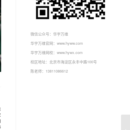
微信公众号：华宇万维
华宇万维官网：www.hyww.com
华宇万维网校：www.hywx.com
校区地址：北京市海淀区永丰中路100号
陈老师：13811086612
良
家
训
够