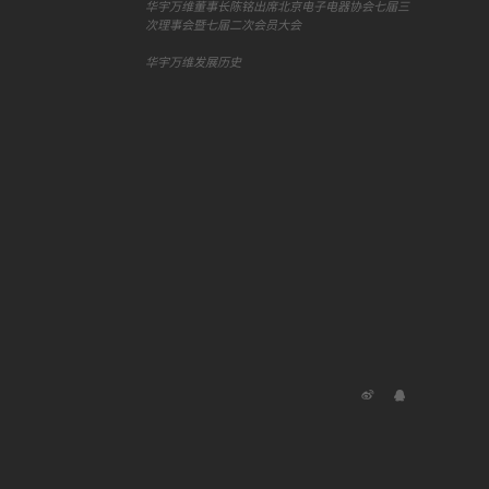
华宇万维董事长陈铭出席北京电子电器协会七届三
次理事会暨七届二次会员大会
华宇万维发展历史