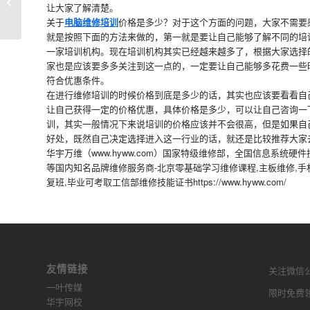
手机维修培训怎么找培训机构？
让大家了解清楚。
关于
电脑维修培训
价格是多少？对于这个方面的问题，大家不需要
就是按照下面的方法来做的，第一就是要让自己能够了解不同的培
一家培训机构。现在培训机构其实已经越来越多了，根据大家选择
家也是应该要多多关注到这一点的，一定要让自己能够多花费一些
符合优惠条件。
在进行维修培训的时候价格到底是多少的话，其实也应该要看看自
让自己获得一定的价格优惠，具体价格是多少，可以让自己咨询一
训，其实一般情况下来说培训的价格应该并不会很高，但是如果自
好处，既然自己决定选择进入这一行业的话，就还是比较推荐大家
华宇万维（www.hyww.com）国家特级维修部，全国信息系统
等国内知名品牌维修服务商-北京零基础学习维修课程,主板维修,手
复班,毕业可考取工信部维修技能证书https://www.hyww.com/
友情链接
关注微信公众
一叶传媒
限时免费
华宇网校