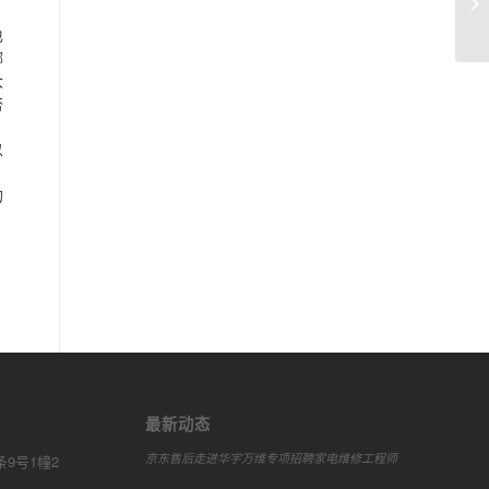
家
也
哪
大
否
以
的
最新动态
京东售后走进华宇万维专项招聘家电维修工程师
9号1幢2