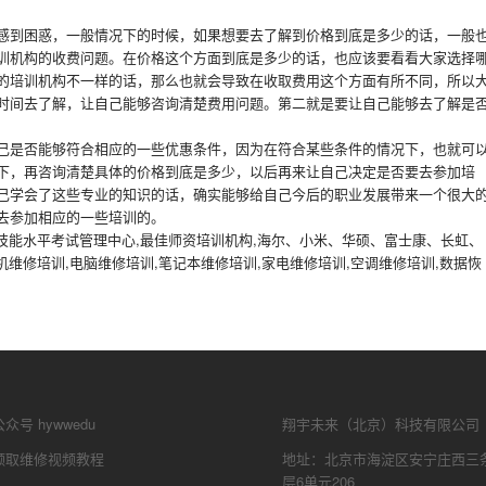
感到困惑，一般情况下的时候，如果想要去了解到价格到底是多少的话，一般
训机构的收费问题。在价格这个方面到底是多少的话，也应该要看看大家选择
的培训机构不一样的话，那么也就会导致在收取费用这个方面有所不同，所以
时间去了解，让自己能够咨询清楚费用问题。第二就是要让自己能够去了解是
己是否能够符合相应的一些优惠条件，因为在符合某些条件的情况下，也就可
下，再咨询清楚具体的价格到底是多少，以后再来让自己决定是否要去参加培
己学会了这些专业的知识的话，确实能够给自己今后的职业发展带来一个很大
去参加相应的一些培训的。
硬件技能水平考试管理中心,最佳师资培训机构,海尔、小米、华硕、富士康、长虹、
机维修培训,电脑维修培训,笔记本维修培训,家电维修培训,空调维修培训,数据恢
号 hywwedu
翔宇未来（北京）科技有限公司
领取维修视频教程
地址：北京市海淀区安宁庄西三条
层6单元206