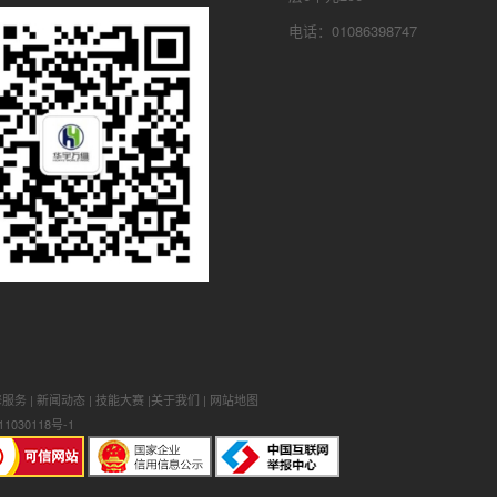
电话：01086398747
修服务
|
新闻动态
|
技能大赛
|
关于我们
|
网站地图
1030118号-1