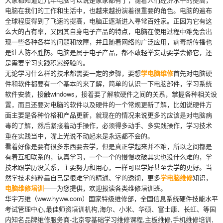
电脑在我们的工作和生活中，也越来越扮演着很重要的角色。电脑的遍布
全球程度得到了飞速的提高，电脑正逐渐进入寻常百姓家。正因为它有这
么大的占有率，又因其自身电子产品的特点，电脑在使用过程中难免会出
现一些各种各样的问题和故障，并且随着网络的广泛应用，病毒胡传播也
是让人防不胜防。电脑是属于电子产品，都不敢轻举妄动要学会修它，还
是需要学习实践积累经验的。
无论学习什么样的技术都需要一定的步骤，要想
学电脑维修
首先对电脑硬
件和软件都要有一个基本的来了解，简单的认识一下电脑部件，学习系统
软件安装，接触windows，接着要了解软硬件之间的关系，掌握各种相关设
置，而且还要对电脑的软件以及硬件的一个常规更新了解，比如说硬件方
面主要是各种价格和产品更新，就现在的情况来说更多的应该是对电脑病
毒的了解，然后紧接着动手操作，必须得多动手、多实践操作，学习技术
重在实践当中，嘴上光说不动起来是永远都不会的。
看着好像是要有很多东西要去学，但是真正学起来并不难，所以之间都是
有着互相联系的，认真学习，一个一个的慢慢攻破其实也没什么难的，学
技术跟学历没关系，主要努力和用心，一样可以学好甚至会学的更好。当
然学技术纯粹靠自己是很难学的精通、学的透彻，更多
学电脑维修
知识，
电脑维修培训
——为您提供，欢迎报读各类维修培训班。
华宇万维（www.hyww.com）国家特级维修部，全国信息系统硬件技能水平
考试管理中心,最佳师资培训机构,海尔、小米、华硕、富士康、长虹、等国
内知名品牌维修服务商-北京零基础学习维修课程,主板维修,手机维修培训,