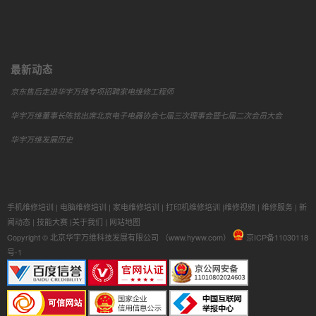
最新动态
京东售后走进华宇万维专项招聘家电维修工程师
华宇万维董事长陈铭出席北京电子电器协会七届三次理事会暨七届二次会员大会
华宇万维发展历史
手机维修培训
|
电脑维修培训
|
家电维修培训
|
打印机维修培训
|
维修视频
|
维修服务
|
新
闻动态
|
技能大赛
|
关于我们
|
网站地图
Copyright © 北京华宇万维科技发展有限公司 （www.hyww.com）
京ICP备11030118
号-1