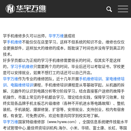
学手机维修多久可以出师，
华宇万维
速成班
学
手机维修
不能仅仅在店里学习，这样不但系统的知识不会，维修也仅仅
会更换部件，这样加大的维修的成本，既耽误了时间也并没有学到真正的
技术。
好多学员都以为正规的学习手机维修需要很长的时间，但其实不是这样
的，
学习手机维修
只需要两个月的时间，毕业后还可以考取证书，学校更
是可以安排就业，如果不想打工的话还可以自己开店。
华宇万维
作为专业的维修团队，近十几年开展
手机维修培训、家电维修培
训、电脑维修培训
课程，手机维修培训课程是从零基础学起，从机器的拆
解、元器件的认识到电路分析等分阶段学习，结合直接客户送修的故障手
机操作，市面上常见的手机都会学习，理论结合实践，保障学习效果，较
终实现各品牌手机主板芯片级维修（各种不开机进水等电路故障）、整机
装机、手机装配、爆屏修复、扩容等，安排就业、支持创业，校内有宿舍
楼，有食堂，可免费试听，欢迎有意向同学到校实地了解。
华宇万维
国家特级维修部（www.hyww.com），全国信息系统硬件技能水平
考试管理中心,最佳师资培训机构,海尔、小米、华硕、富士康、长虹、等国