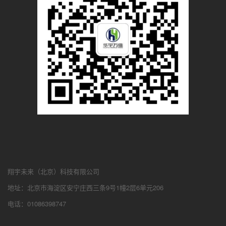
翔宇未来（北京）科技有限公司
地址：北京市海淀区安宁庄西三条9号1幢2层6单元206
电话：01086398747