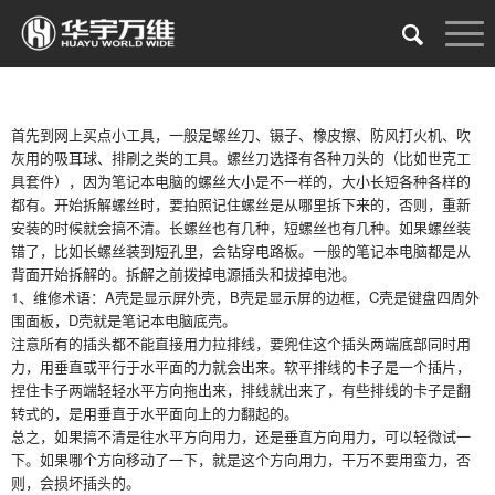
首先到网上买点小工具，一般是螺丝刀、镊子、橡皮擦、防风打火机、吹
灰用的吸耳球、排刷之类的工具。螺丝刀选择有各种刀头的（比如世克工
具套件），因为笔记本电脑的螺丝大小是不一样的，大小长短各种各样的
都有。开始拆解螺丝时，要拍照记住螺丝是从哪里拆下来的，否则，重新
安装的时候就会搞不清。长螺丝也有几种，短螺丝也有几种。如果螺丝装
错了，比如长螺丝装到短孔里，会钻穿电路板。一般的笔记本电脑都是从
背面开始拆解的。拆解之前拨掉电源插头和拔掉电池。
1、维修术语：A壳是显示屏外壳，B壳是显示屏的边框，C壳是键盘四周外
围面板，D壳就是笔记本电脑底壳。
注意所有的插头都不能直接用力拉排线，要兜住这个插头两端底部同时用
力，用垂直或平行于水平面的力就会出来。软平排线的卡子是一个插片，
捏住卡子两端轻轻水平方向拖出来，排线就出来了，有些排线的卡子是翻
转式的，是用垂直于水平面向上的力翻起的。
总之，如果搞不清是往水平方向用力，还是垂直方向用力，可以轻微试一
下。如果哪个方向移动了一下，就是这个方向用力，干万不要用蛮力，否
则，会损坏插头的。