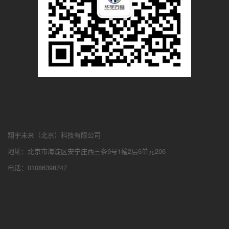
翔宇未来（北京）科技有限公司
地址：北京市海淀区安宁庄西三条9号1幢2层6单元206
电话：01086398747