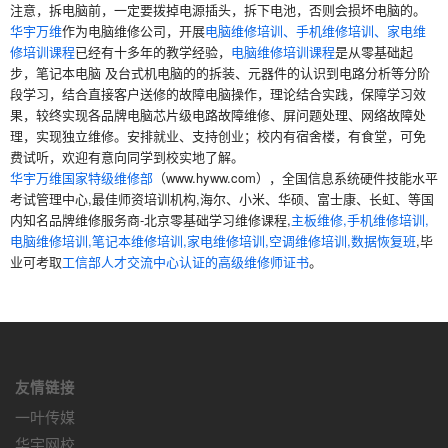
注意，拆电脑前，一定要拨掉电源插头，拆下电池，否则会损坏电脑的。
华宇万维
作为电脑维修公司，开展
电脑维修培训、手机维修培训、家电维
修培训课程
已经有十多年的教学经验，
电脑维修培训课程
是从零基础起
步，笔记本电脑 及台式机电脑的的拆装、元器件的认识到电路分析等分阶
段学习，结合直接客户送修的故障电脑操作，理论结合实践，保障学习效
果，较终实现各品牌电脑芯片级电路故障维修、屏问题处理、网络故障处
理，实现独立维修。安排就业、支持创业；校内有宿舍楼，有食堂，可免
费试听，欢迎有意向同学到校实地了解。
华宇万维国家特级维修部
（www.hyww.com），全国信息系统硬件技能水平
考试管理中心,最佳师资培训机构,海尔、小米、华硕、富士康、长虹、等国
内知名品牌维修服务商-北京零基础学习维修课程,
主板维修,手机维修培训,
电脑维修培训,笔记本维修培训,家电维修培训,空调维修培训,数据恢复班
,毕
业可考取
工信部人才交流中心认证的高级维修师证书
。
友情链接
一叶传媒
华宇网校