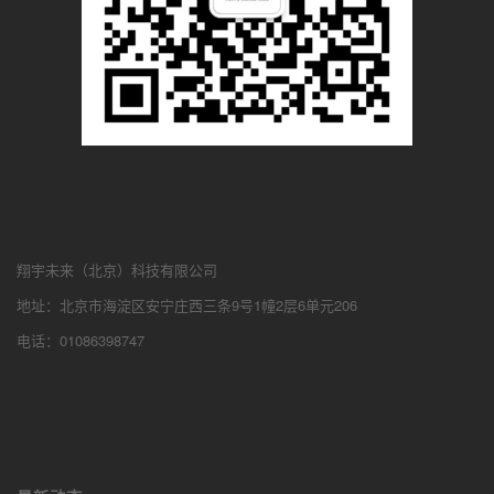
翔宇未来（北京）科技有限公司
地址：北京市海淀区安宁庄西三条9号1幢2层6单元206
电话：01086398747