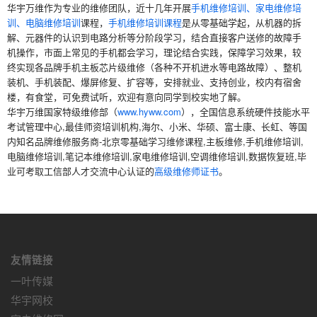
华宇万维作为专业的维修团队，近十几年开展
手机维修培训、家电维修培
训、电脑维修培训
课程，
手机维修培训课程
是从零基础学起，从机器的拆
解、元器件的认识到电路分析等分阶段学习，结合直接客户送修的故障手
机操作，市面上常见的手机都会学习，理论结合实践，保障学习效果，较
终实现各品牌手机主板芯片级维修（各种不开机进水等电路故障）、整机
装机、手机装配、爆屏修复、扩容等，安排就业、支持创业，校内有宿舍
楼，有食堂，可免费试听，欢迎有意向同学到校实地了解。
华宇万维国家特级维修部（
www.hyww.com
），全国信息系统硬件技能水平
考试管理中心,最佳师资培训机构,海尔、小米、华硕、富士康、长虹、等国
内知名品牌维修服务商-北京零基础学习维修课程,主板维修,手机维修培训,
电脑维修培训,笔记本维修培训,家电维修培训,空调维修培训,数据恢复班,毕
业可考取工信部人才交流中心认证的
高级维修师证书
。
友情链接
一叶传媒
华宇网校