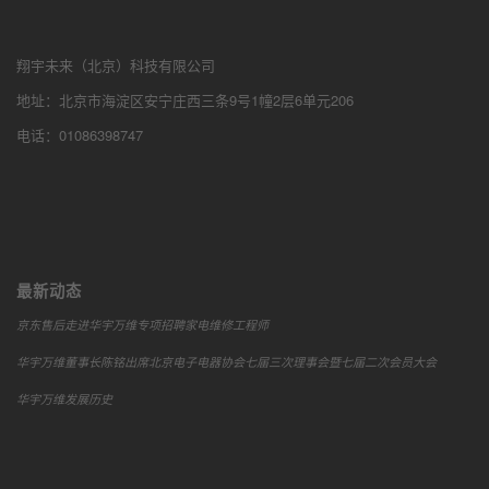
翔宇未来（北京）科技有限公司
地址：北京市海淀区安宁庄西三条9号1幢2层6单元206
电话：01086398747
最新动态
京东售后走进华宇万维专项招聘家电维修工程师
华宇万维董事长陈铭出席北京电子电器协会七届三次理事会暨七届二次会员大会
华宇万维发展历史