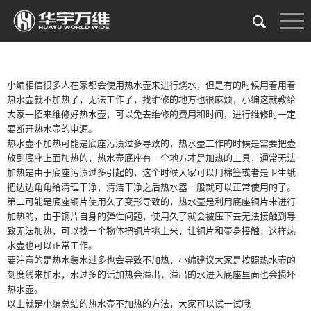
小编相信很多人在家都会使用热水壶来进行烧水，但是有的时候用着用着
热水壶就不加热了，无法工作了，找维修的地方也很麻烦，小编这就教给
大家一招来维修好热水壶，可以免去维修的费用和时间，进行维修时一定
要断开热水壶的电源。
热水壶不加热可能是底座污渍过多导致的，热水壶工作的时候是需要把壶
放到底座上面加热的，热水壶底座有一个地方才是加热的工具，通常无法
加热是由于底座污渍过多引起的，这个时候大家可以用棉签或者是卫生纸
把边边角角给清理干净，清洁干净之后热水器一般就可以正常使用的了。
第二可能是底座铜片使用久了变形导致的，热水壶是利用底座铜片来进行
加热的，由于铜片自身的弹性问题，使用久了就会被压下去无法接触到导
致无法加热，可以找一个物体把铜片挑上来，让铜片和壶身接触，这样热
水壶也可以正常工作。
要注意的是热水装水过多也会导致不加热，小编建议大家是按照热水壶的
刻度线来加水，水过多的话加热会溢出，溢出的水进入底座里面也会损坏
热水壶。
以上就是小编总结的热水壶不加热的方法，大家可以试一试哦