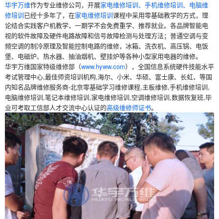
华宇万维
作为专业维修公司，开展
家电维修培训、手机维修培训、电脑维
修培训
已经十多年了，在
家电维修培训
课程中采用零基础教学的方式，理
论结合实践客户机教学，一期学不会免费重学、推荐就业。各品牌智能电
视的软件故障及硬件电路故障和信号故障检测与处理方法；普通空调与变
频空调的制冷原理及智能控制电路的维修，冰箱、洗衣机、高压锅、电饭
堡、电磁炉、热水器、抽油烟机、壁挂炉等各种小型家用电器的维修。
华宇万维国家特级维修部（
www.hyww.com
），全国信息系统硬件技能水平
考试管理中心,最佳师资培训机构,海尔、小米、华硕、富士康、长虹、等国
内知名品牌维修服务商-北京零基础学习维修课程,主板维修,手机维修培训,
电脑维修培训,笔记本维修培训,家电维修培训,空调维修培训,数据恢复班,毕
业可考取工信部人才交流中心认证的
高级维修师证书
。