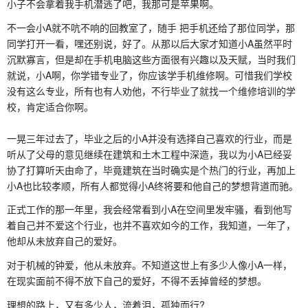
小子不会拿着我手机潜逃了吧，我那可是苹果啊。
不一会小A就不吭不响的回教室了，随手 把手机还给了那位同学，那
同学打开一看，嘿还别说，好了。从那以后大家才知道小A虽然平时
沉默寡言，但是却在手机电脑这些方面很有兴趣以及天赋，当时我们
就说，小A啊，你学错专业了，你应该学手机维修啊。可惜我们学校
没有这么专业，所有也有人劝他，不行毕业了就找一个维修培训的学
校，肯定适合你啊。
一晃三年过去了，毕业之后的小A并没有选择自己喜欢的行业，而是
听从了父母的意见继续在建筑和土木工程中深造，我以为小A已经妥
协了打算听天由命了，毕竟建筑在当时确实是个热门的行业，再加上
小A也比较孝顺，所有人都觉得小A终将要和他自己的梦想背道而驰。
正式工作的那一年里，我会经常看到小A在空间里发牢骚，看到他写
着自己并不爱这个行业，也并不喜欢如今的工作，我知道，一年了，
他却从未放弃自己的爱好。
对于机械的钟爱，他从未放弃。不知道这世上有多少人像小A一样，
在现实面前不得不放下自己的爱好，不得不丢掉曾经的梦想。
理想的路上，又有多少人，流着泪，孤独而行?