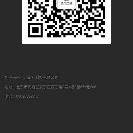
翔宇未来（北京）科技有限公司
地址：北京市海淀区安宁庄西三条9号1幢2层6单元206
电话：01086398747