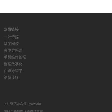
友情链接
一叶传媒
华宇网校
家电维修网
手机维修论坛
档案数字化
西班牙留学
铂慧传媒
关注微信公众号 hywwedu
限时免费领取维修视频教程