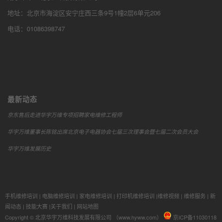
地址：北京市海淀区安宁庄西三条9号1幢2层6单元206
电话：01086398747
最新动态
京东售后走进华宇万维专项招聘家电维修工程师
华宇万维董事长陈铭出席北京电子电器协会七届三次理事会暨七届二次会员大会
华宇万维发展历史
手机维修培训
|
电脑维修培训
|
家电维修培训
|
打印机维修培训
|
维修视频
|
维修服务
|
新
闻动态
|
技能大赛
|
关于我们
|
网站地图
Copyright © 北京华宇万维科技发展有限公司 （www.hyww.com）
京ICP备11030118