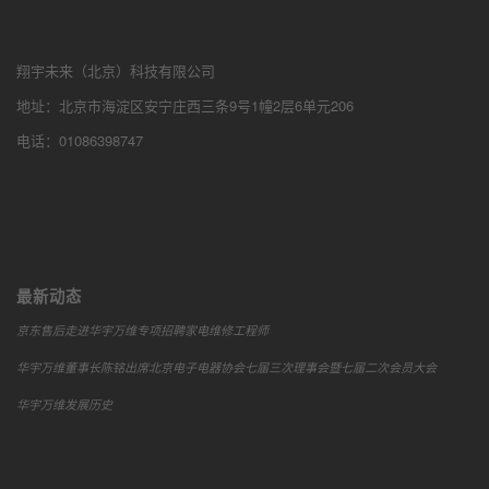
翔宇未来（北京）科技有限公司
地址：北京市海淀区安宁庄西三条9号1幢2层6单元206
电话：01086398747
最新动态
京东售后走进华宇万维专项招聘家电维修工程师
华宇万维董事长陈铭出席北京电子电器协会七届三次理事会暨七届二次会员大会
华宇万维发展历史