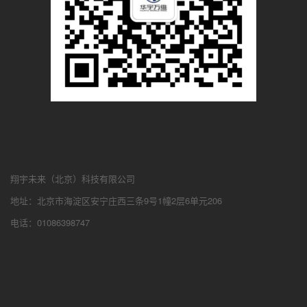
翔宇未来（北京）科技有限公司
地址：北京市海淀区安宁庄西三条9号1幢2层6单元206
电话：01086398747