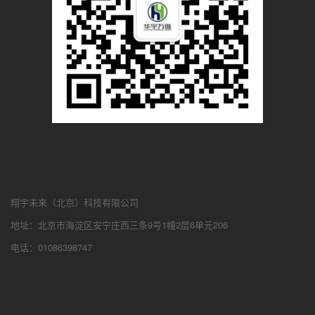
翔宇未来（北京）科技有限公司
地址：北京市海淀区安宁庄西三条9号1幢2层6单元206
电话：01086398747