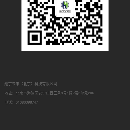
翔宇未来（北京）科技有限公司
地址：北京市海淀区安宁庄西三条9号1幢2层6单元206
电话：01086398747