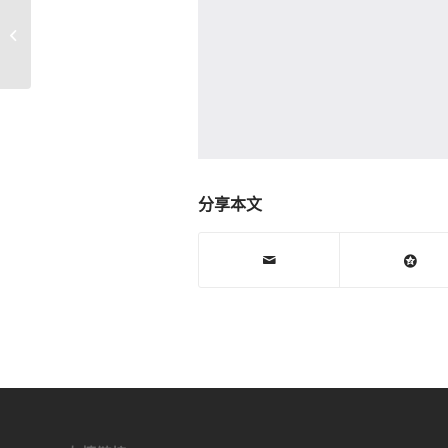
苹果iPhone6S_气压晶片线路方框图_
手机维修主板电路原理�...
分享本文