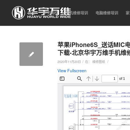
首页
华宇网校
手机维修培训
电脑维修培训
家
苹果iPhone6S_送话M
下载-北京华宇万维手机维
/
/
2020年11月20日
在：
维修图纸
View Fullscreen