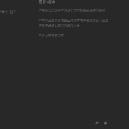
最新动态
京东售后走进华宇万维专项招聘家电维修工程师
9号1幢2
华宇万维董事长陈铭出席北京电子电器协会七届三
次理事会暨七届二次会员大会
华宇万维发展历史