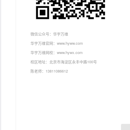
微信公众号：华宇万维
华宇万维官网：www.hyww.com
华宇万维网校：www.hywx.com
校区地址：北京市海淀区永丰中路100号
陈老师：13811086612