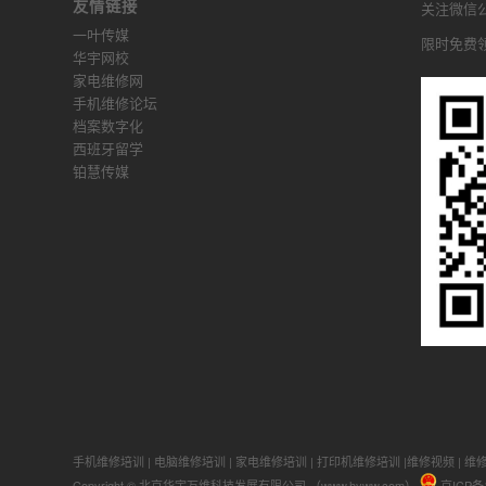
友情链接
关注微信公众
一叶传媒
限时免费
华宇网校
家电维修网
手机维修论坛
档案数字化
西班牙留学
铂慧传媒
手机维修培训
|
电脑维修培训
|
家电维修培训
|
打印机维修培训
|
维修视频
|
维
Copyright © 北京华宇万维科技发展有限公司 （www.hyww.com）
京ICP备1