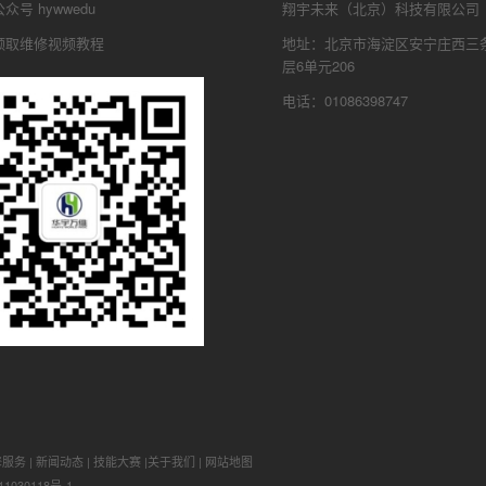
号 hywwedu
翔宇未来（北京）科技有限公司
领取维修视频教程
地址：北京市海淀区安宁庄西三条
层6单元206
电话：01086398747
修服务
|
新闻动态
|
技能大赛
|
关于我们
|
网站地图
1030118号-1