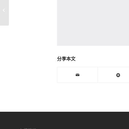
苹果iPhone6SPlus 逻辑码片电路 手机
维修主板电路原理图纸P...
分享本文