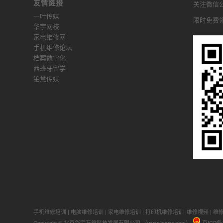
友情链接
关注微信公众
一叶传媒
限时免费
华宇网校
家电维修网
手机维修论坛
档案数字化
西班牙留学
铂慧传媒
手机维修培训
|
电脑维修培训
|
家电维修培训
|
打印机维修培训
|
维修视频
|
维
Copyright © 北京华宇万维科技发展有限公司 （www.hyww.com）
京ICP备1