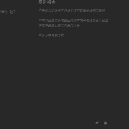
最新动态
京东售后走进华宇万维专项招聘家电维修工程师
9号1幢2
华宇万维董事长陈铭出席北京电子电器协会七届三
次理事会暨七届二次会员大会
华宇万维发展历史