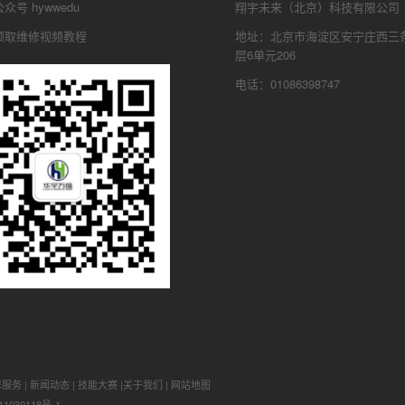
号 hywwedu
翔宇未来（北京）科技有限公司
领取维修视频教程
地址：北京市海淀区安宁庄西三条
层6单元206
电话：01086398747
修服务
|
新闻动态
|
技能大赛
|
关于我们
|
网站地图
1030118号-1