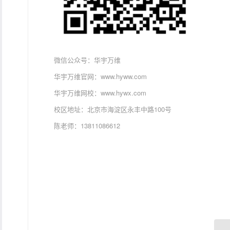
微信公众号：华宇万维
华宇万维官网：www.hyww.com
华宇万维网校：www.hywx.com
校区地址：北京市海淀区永丰中路100号
陈老师：13811086612