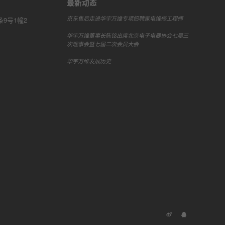
最新动态
京东售后走进华宇万维专项招聘家电维修工程师
9号1幢2
华宇万维董事长陈铭出席北京电子电器协会七届三
次理事会暨七届二次会员大会
华宇万维发展历史