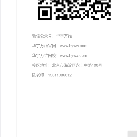
微信公众号：华宇万维
华宇万维官网：www.hyww.com
华宇万维网校：www.hywx.com
校区地址：北京市海淀区永丰中路100号
陈老师：13811086612