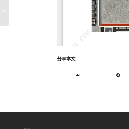
苹果iPhone6SPlus_ 显示升压管
U4000 对地阻值_手机维修主板电...
分享本文