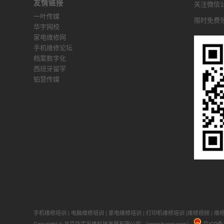
友情链接
关注微信公众
一叶传媒
限时免费
华宇网校
家电维修网
手机维修论坛
档案数字化
西班牙留学
铂慧传媒
手机维修培训
|
电脑维修培训
|
家电维修培训
|
打印机维修培训
|
维修视频
|
维
Copyright © 北京华宇万维科技发展有限公司 （www.hyww.com）
京ICP备1