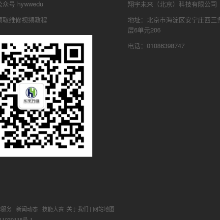
号 hywwedu
翔宇未来（北京）科技有限公司
领取维修视频教程
地址：北京市海淀区安宁庄西三条
层6单元206
电话：01086398747
修服务
|
新闻动态
|
技能大赛
|
关于我们
|
网站地图
1030118号-1