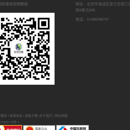
领取维修视频教程
地址：北京市海淀区安宁庄西三条
层6单元206
电话：01086398747
修服务
|
新闻动态
|
技能大赛
|
关于我们
|
网站地图
1030118号-1