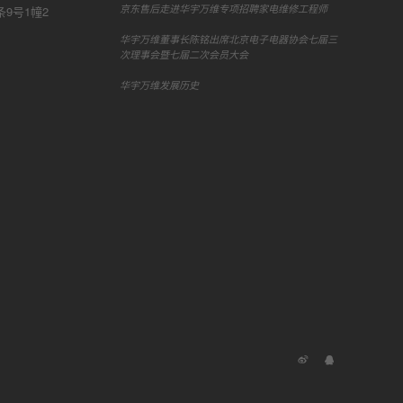
京东售后走进华宇万维专项招聘家电维修工程师
9号1幢2
华宇万维董事长陈铭出席北京电子电器协会七届三
次理事会暨七届二次会员大会
华宇万维发展历史