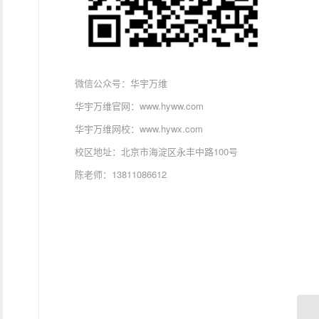
微信公众号：华宇万维
华宇万维官网：www.hyww.com
华宇万维网校：www.hywx.com
校区地址：北京市海淀区永丰中路100号
陈老师：13811086612