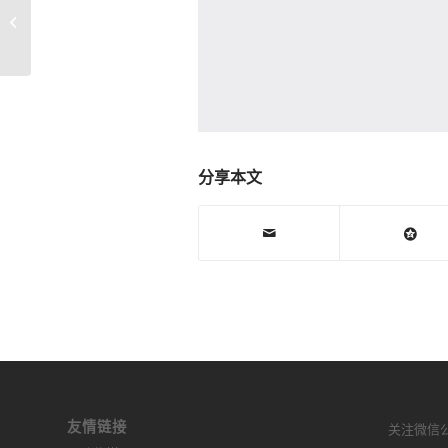
苹果iPhone7代_MHBDSM_RF功放_
高通阻值图_手机维修图纸下载
分享本文
友情链接
关注微信公众