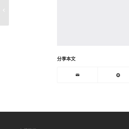
苹果iPhone7Plus 震铃电路方框图_手
机维修PDF图纸免费下载
分享本文