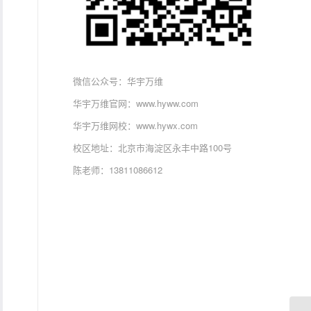
微信公众号：华宇万维
华宇万维官网：www.hyww.com
华宇万维网校：www.hywx.com
校区地址：北京市海淀区永丰中路100号
陈老师：13811086612