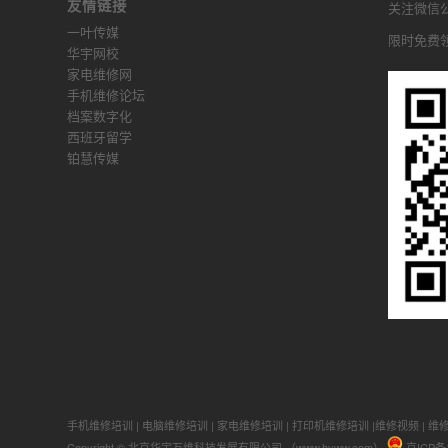
友情链接
关注微信公众
一叶传媒
限时免费
华宇网校
家电维修网
手机维修论坛
档案数字化
西班牙留学
铂慧传媒
手机维修培训
|
电脑维修培训
|
家电维修培训
|
打印机维修培训
|
维修视频
|
维
Copyright © 北京华宇万维科技发展有限公司 （www.hyww.com）
京ICP备1