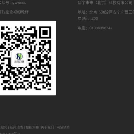
号 hywwedu
翔宇未来（北京）科技有限公司
领取维修视频教程
地址：北京市海淀区安宁庄西三条
层6单元206
电话：01086398747
修服务
|
新闻动态
|
技能大赛
|
关于我们
|
网站地图
1030118号-1