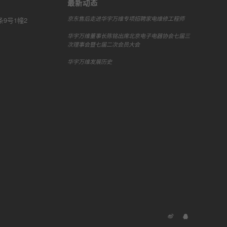
最新动态
京东售后走进华宇万维专项招聘家电维修工程师
9号1幢2
华宇万维董事长陈铭出席北京电子电器协会七届三
次理事会暨七届二次会员大会
华宇万维发展历史