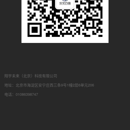
翔宇未来（北京）科技有限公司
地址：北京市海淀区安宁庄西三条9号1幢2层6单元206
电话：01086398747