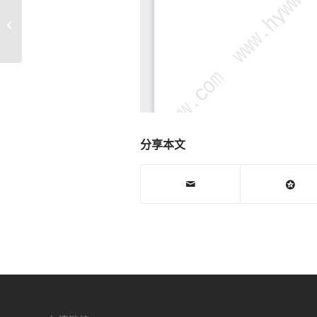
苹果iPhone6Plus 触摸IC U2401 对地
阻值 手机维修电路原理图�...
分享本文