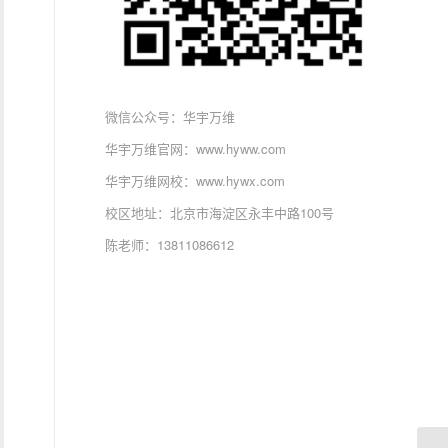
微信公众号：华宇万维
华宇万维官网：www.hyww.com
华宇万维网校：www.hywx.com
校区地址：北京市海淀区永丰中路100号
陈老师：13811086612