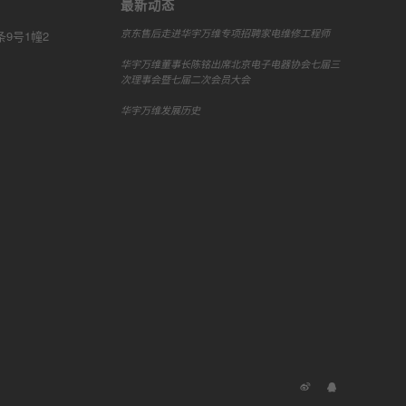
最新动态
京东售后走进华宇万维专项招聘家电维修工程师
9号1幢2
华宇万维董事长陈铭出席北京电子电器协会七届三
次理事会暨七届二次会员大会
华宇万维发展历史