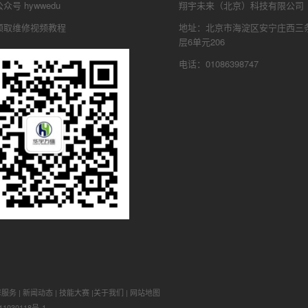
号 hywwedu
翔宇未来（北京）科技有限公司
领取维修视频教程
地址：北京市海淀区安宁庄西三条
层6单元206
电话：01086398747
修服务
|
新闻动态
|
技能大赛
|
关于我们
|
网站地图
1030118号-1