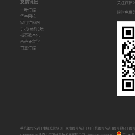
友情链接
关注微信公众
一叶传媒
限时免费
华宇网校
家电维修网
手机维修论坛
档案数字化
西班牙留学
铂慧传媒
手机维修培训
|
电脑维修培训
|
家电维修培训
|
打印机维修培训
|
维修视频
|
维
Copyright © 北京华宇万维科技发展有限公司 （www.hyww.com）
京ICP备1