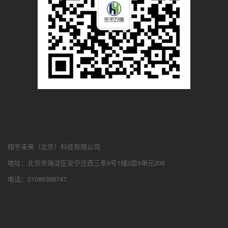
翔宇未来（北京）科技有限公司
地址：北京市海淀区安宁庄西三条9号1幢2层6单元206
电话：01086398747