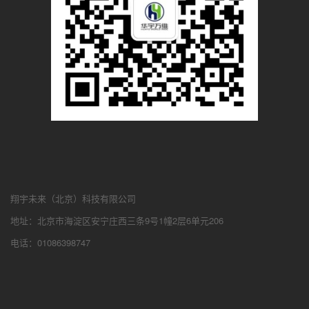
翔宇未来（北京）科技有限公司
地址：北京市海淀区安宁庄西三条9号1幢2层6单元206
电话：01086398747