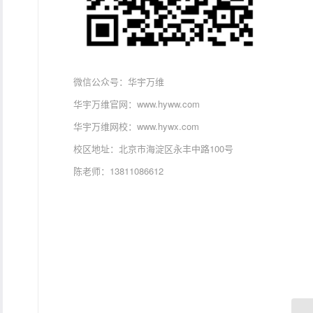
微信公众号：华宇万维
华宇万维官网：www.hyww.com
华宇万维网校：www.hywx.com
校区地址：北京市海淀区永丰中路100号
陈老师：13811086612