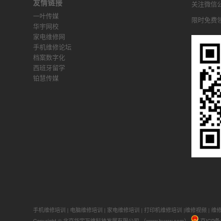
友情链接
关注微信公众
一叶传媒
限时免费
华宇网校
家电维修网
手机维修论坛
档案数字化
西班牙留学
铂慧传媒
手机维修培训
|
电脑维修培训
|
家电维修培训
|
打印机维修培训
|
维修视频
|
维
Copyright © 北京华宇万维科技发展有限公司 （www.hyww.com）
京ICP备1