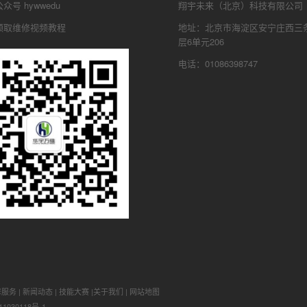
号 hywwedu
翔宇未来（北京）科技有限公司
领取维修视频教程
地址：北京市海淀区安宁庄西三条
层6单元206
电话：01086398747
修服务
|
新闻动态
|
技能大赛
|
关于我们
|
网站地图
1030118号-1