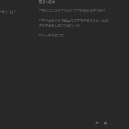
最新动态
京东售后走进华宇万维专项招聘家电维修工程师
9号1幢2
华宇万维董事长陈铭出席北京电子电器协会七届三
次理事会暨七届二次会员大会
华宇万维发展历史